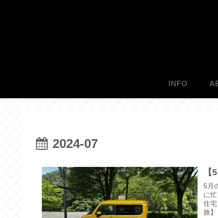
INFO
A
2024-07
【
5月
に忙
住宅
旅】