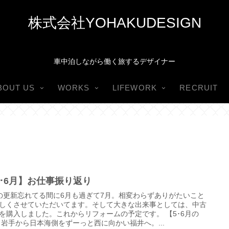
株式会社YOHAKUDESIGN
車中泊しながら働く旅するデザイナー
BOUT US
WORKS
LIFEWORK
RECRUIT
5･6月】お仕事振り返り
の更新忘れてる間に6月も過ぎて7月。相変わらずありがたいこと
しくさせていただいてます。そして大きな出来事としては、中古
を購入しました。これからリフォームの予定です。 【5･6月の
 岩手から日本海側をずーっと西に向かい福井へ。...