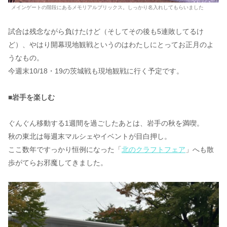
メインゲートの階段にあるメモリアルブリックス。しっかり名入れしてもらいました
試合は残念ながら負けたけど（そしてその後も5連敗してるけ
ど）、やはり開幕現地観戦というのはわたしにとってお正月のよ
うなもの。
今週末10/18・19の茨城戦も現地観戦に行く予定です。
■岩手を楽しむ
ぐんぐん移動する1週間を過ごしたあとは、岩手の秋を満喫。
秋の東北は毎週末マルシェやイベントが目白押し。
ここ数年ですっかり恒例になった「
北のクラフトフェア
」へも散
歩がてらお邪魔してきました。