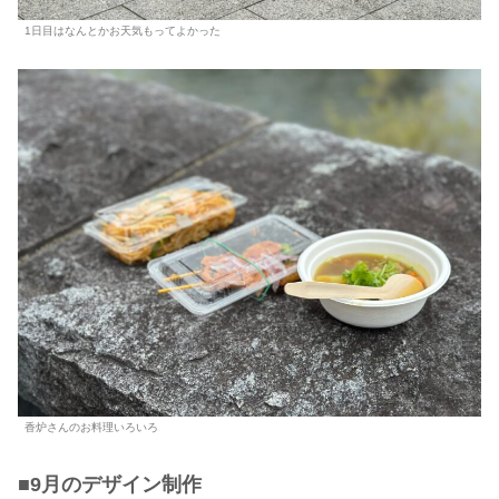
1日目はなんとかお天気もってよかった
香炉さんのお料理いろいろ
■
9
月
の
デザイン制作