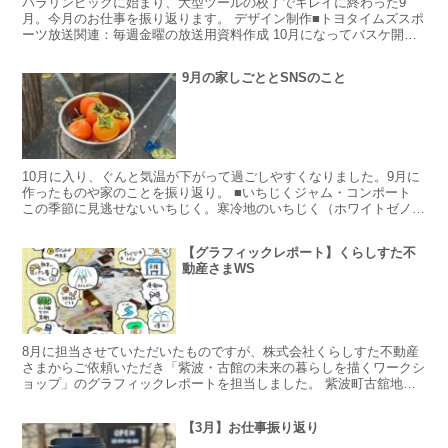
パラリンピックに始まり、大型ツールの校了でキレイに終わった9
月。今月のお仕事を振り返ります。 デザイン制作■トヨタイムズスポ
ーツ放送関連：毎週金曜の放送用資料作成 10月になってバスケ開幕
して楽しみすぎる ■看板用広告デザイン■スポーツチー...
9月の家しごととSNSのこと
10月に入り、ぐんと気温が下がって過ごしやすくなりました。9月に
作ったものや家のことを振り返り。 ■いちじくジャム・コンポート
この季節に見逃せないいちじく。寒冷地のいちじく（ホワイトゼノ
ア）は加工用。主に秋田で作られていて岩手ではあまり手...
【グラフィックレポート】くらしすた不
動産さまWS
8月に担当させていただいたものですが、株式会社くらしすた不動産
さまからご依頼いただき「紫波・古館の未来の暮らしを描くワークシ
ョップ」のグラフィックレポートを担当しました。 紫波町古舘地区
のこれからを考えながら新しい公園の使い方や防災の工夫な...
【3月】お仕事振り返り