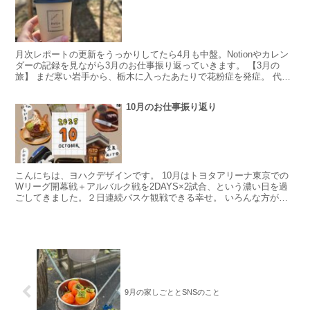
月次レポートの更新をうっかりしてたら4月も中盤。Notionやカレン
ダーの記録を見ながら3月のお仕事振り返っていきます。 【3月の
旅】 まだ寒い岩手から、栃木に入ったあたりで花粉症を発症。 代々
木でのアルバルク東京vs島根戦を観戦してから、...
10月のお仕事振り返り
こんにちは、ヨハクデザインです。 10月はトヨタアリーナ東京での
Wリーグ開幕戦＋アルバルク戦を2DAYS×2試合、という濃い日を過
ごしてきました。２日連続バスケ観戦できる幸せ。 いろんな方が
SNSにも書いてますが、トヨタアリーナ東京は4階で...
9月の家しごととSNSのこと